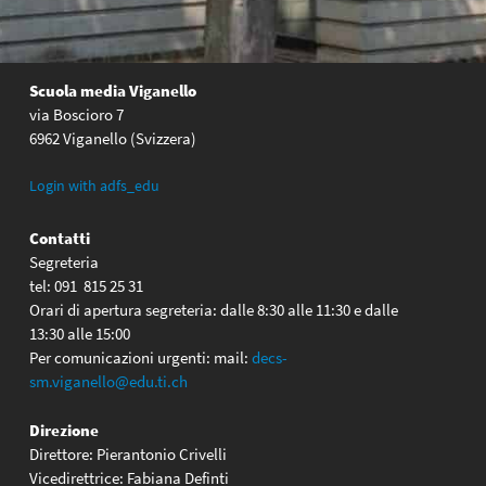
Scuola media Viganello
via Boscioro 7
6962 Viganello (Svizzera)
Login with adfs_edu
Contatti
Segreteria
tel: 091 815 25 31
Orari di apertura segreteria: dalle 8:30 alle 11:30 e dalle
13:30 alle 15:00
Per comunicazioni urgenti: mail:
decs-
sm.viganello@edu.ti.ch
Direzione
Direttore: Pierantonio Crivelli
Vicedirettrice: Fabiana Definti